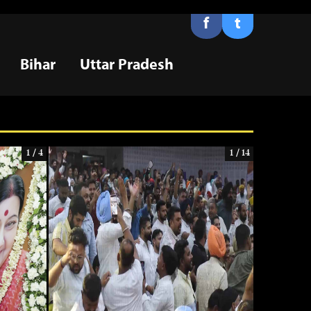
f
t
Bihar
Uttar Pradesh
1 / 4
1 / 14